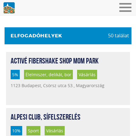
Toggl
navig
50 találat
ELFOGADÓHELYEK
ACTIVÉ FIBERSHAKE SHOP MOM PARK
5%
Élelmiszer, delikát, bor
Vásárlás
1123 Budapest, Csörsz utca 53., Magyarország
ALPESI CLUB, SÍFELSZERELÉS
10%
Sport
Vásárlás