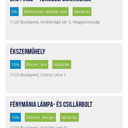
5%
Élelmiszer, delikát, bor
Vásárlás
1126 Budapest, Királyhágó tér 5, Magyarország
ÉKSZERMŰHELY
10%
Ékszer, óra
Vásárlás
1123 Budapest, Csörsz utca 7.
FÉNYMÁNIA LÁMPA- ÉS CSILLÁRBOLT
10%
Otthon, design
Vásárlás
1023 Budapest, Frankel Leó 51.