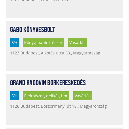
GABO KÖNYVESBOLT
5%
Könyv, papír-írószer
Vásárlás
1123 Budapest, Alkotás utca 53., Magyarország
GRAND RADOVIN BORKERESKEDÉS
5%
Élelmiszer, delikát, bor
Vásárlás
1126 Budapest, Böszörményi út 18., Magyarország