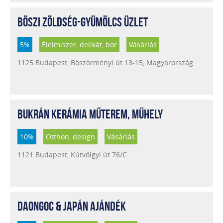
BÖSZI ZÖLDSÉG-GYÜMÖLCS ÜZLET
5%
Élelmiszer, delikát, bor
Vásárlás
1125 Budapest, Böszörményi út 13-15, Magyarország
BUKRÁN KERÁMIA MŰTEREM, MŰHELY
10%
Otthon, design
Vásárlás
1121 Budapest, Kútvölgyi út 76/C
DAONGOC & JAPÁN AJÁNDÉK