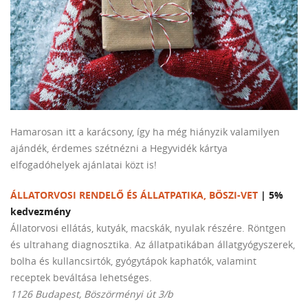
Hamarosan itt a karácsony, így ha még hiányzik valamilyen
ajándék, érdemes szétnézni a Hegyvidék kártya
elfogadóhelyek ajánlatai közt is!
ÁLLATORVOSI RENDELŐ ÉS ÁLLATPATIKA, BÖSZI-VET
| 5%
kedvezmény
Állatorvosi ellátás, kutyák, macskák, nyulak részére. Röntgen
és ultrahang diagnosztika. Az állatpatikában állatgyógyszerek,
bolha és kullancsirtók, gyógytápok kaphatók, valamint
receptek beváltása lehetséges.
1126 Budapest, Böszörményi út 3/b