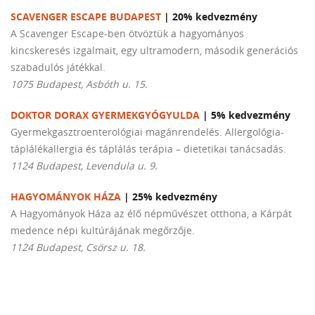
SCAVENGER ESCAPE BUDAPEST
| 20% kedvezmény
A Scavenger Escape-ben ötvöztük a hagyományos
kincskeresés izgalmait, egy ultramodern, második generációs
szabadulós játékkal.
1075 Budapest, Asbóth u. 15.
DOKTOR DORAX GYERMEKGYÓGYULDA
| 5% kedvezmény
Gyermekgasztroenterológiai magánrendelés. Allergológia-
táplálékallergia és táplálás terápia – dietetikai tanácsadás.
1124 Budapest, Levendula u. 9.
HAGYOMÁNYOK HÁZA
| 25% kedvezmény
A Hagyományok Háza az élő népművészet otthona, a Kárpát
medence népi kultúrájának megőrzője.
1124 Budapest, Csörsz u. 18.