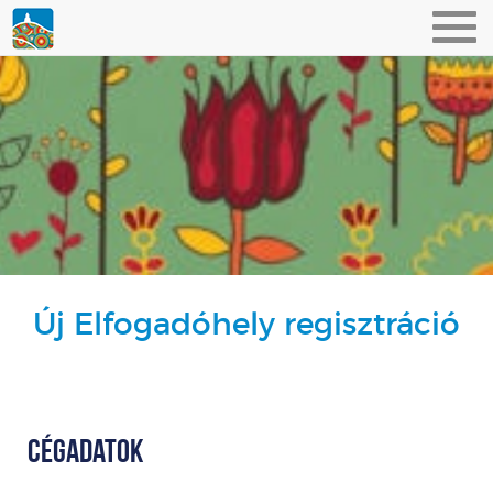
Toggl
navig
Új Elfogadóhely regisztráció
Cégadatok