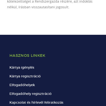
kötelezettséget a Rendszergazda részére, azt indoklás
nélkül, írásban visszautasítani jogosult.
HASZNOS LINKEK
Kártya igénylés
Kártya regisztráció
Elfogadóhelyek
Elfogadóhely regisztráció
Kapcsolat és hírlevél feliratkozás