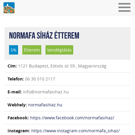
Toggl
navig
NORMAFA SÍHÁZ ÉTTEREM
5%
Étterem
Vendéglátás
Cím:
1121 Budapest, Eötvös út 59., Magyarország
Telefon:
06 30 510 2117
E-mail:
info@normafasihaz.hu
Webhely:
normafasihaz.hu
Facebook:
https://www.facebook.com/normafasihaz/
Instagram:
https://www.instagram.com/normafa_sihaz/