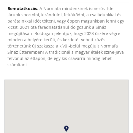
Bemutatkozás:
A Normafa mindenkinek ismerős. Ide
járunk sportolni, kirándulni, feltöltődni, a családunkkal és
barátainkkal időt tölteni, vagy éppen magunkban lenni egy
kicsit. 2021 óta fáradhatatlanul dolgozunk a Síház
megújításán. Boldogan jelentjük, hogy 2023 őszére végre
minden a helyére került, és kezdetét veheti közös
történetünk új szakasza a kívül-belül megújult Normafa
Síház Étteremben! A tradicionális magyar ételek színe-java
felvonul az étlapon, de egy kis csavarra mindig lehet
számítani.