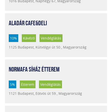
1016 Budapest, Naphegy 67, Magyarország
ALADÁR CAFE&DELI
10%
Kávézó
Vendéglátás
1125 Budapest, Kútvölgyi út 50., Magyarország
NORMAFA SÍHÁZ ÉTTEREM
5%
Étterem
Vendéglátás
1121 Budapest, Eötvös út 59., Magyarország