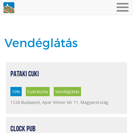
Toggl
navig
Vendéglátás
PATAKI CUKI
10%
Cukrászda
Vendéglátás
1124 Budapest, Apor Vilmor tér 11, Magyarország
CLOCK PUB