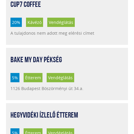
CUP7 COFFEE
20%
Kávézó
Vendéglátás
A tulajdonos nem adott meg elérési címet
BAKE MY DAY PÉKSÉG
5%
Étterem
Vendéglátás
1126 Budapest Böszörményi út 34.a.
HEGYVIDÉKI ÍZLELŐ ÉTTEREM
5%
Étterem
Vendéglátás