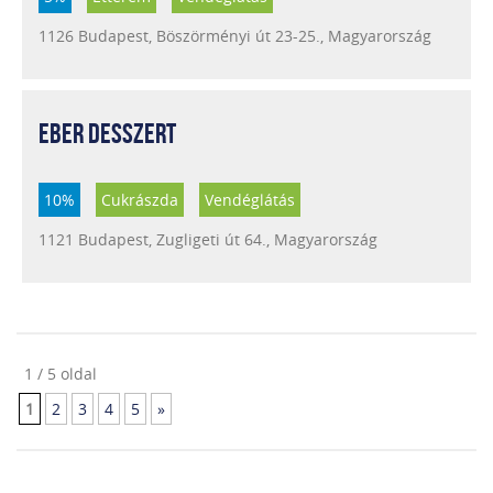
1126 Budapest, Böszörményi út 23-25., Magyarország
EBER DESSZERT
10%
Cukrászda
Vendéglátás
1121 Budapest, Zugligeti út 64., Magyarország
1 / 5 oldal
1
2
3
4
5
»