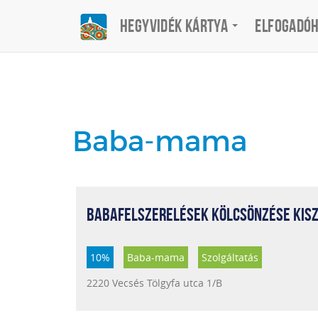
Hegyvidék Kártya
Elfogadó
Baba-mama
BABAFELSZERELÉSEK KÖLCSÖNZÉSE KISZ
10%
Baba-mama
Szolgáltatás
2220 Vecsés Tölgyfa utca 1/B