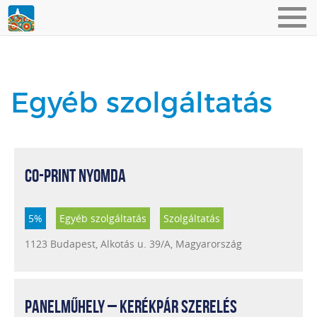
Toggl
navig
Egyéb szolgáltatás
CO-PRINT NYOMDA
5%
Egyéb szolgáltatás
Szolgáltatás
1123 Budapest, Alkotás u. 39/A, Magyarország
PANELMŰHELY – KERÉKPÁR SZERELÉS