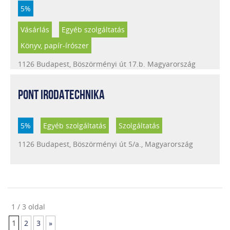
5%
Vásárlás
Egyéb szolgáltatás
Könyv, papír-írószer
1126 Budapest, Böszörményi út 17.b. Magyarország
PONT IRODATECHNIKA
5%
Egyéb szolgáltatás
Szolgáltatás
1126 Budapest, Böszörményi út 5/a., Magyarország
1 / 3 oldal
1
2
3
»